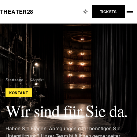
T
H
E
A
T
E
R
2
8
TICKETS
Startseite
›
Kontakt
KONTAKT
Wir sind für Sie da.
Haben Sie Fragen, Anregungen oder benötigen Sie
Unterstützung? Unser Team hilft Ihnen gerne weiter.