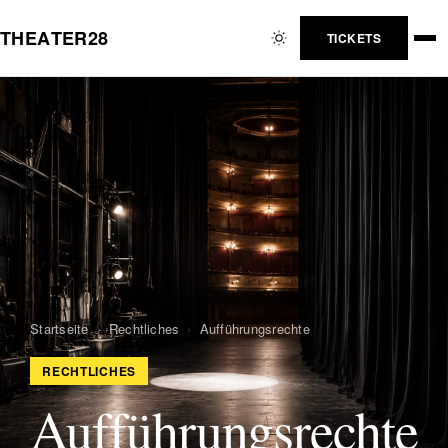
T
H
E
A
T
E
R
2
8
TICKETS
Startseite
›
Rechtliches
›
Aufführungsrechte
RECHTLICHES
Aufführungsrechte