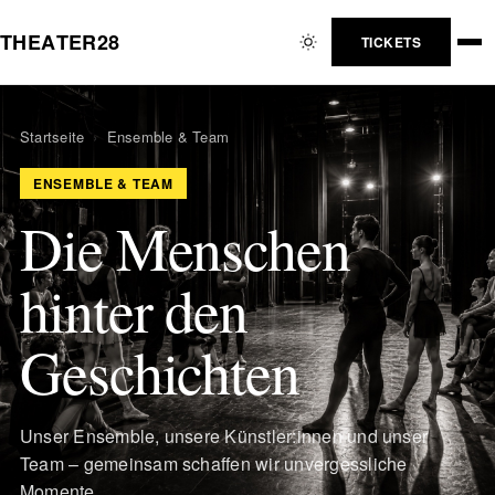
T
H
E
A
T
E
R
2
8
TICKETS
Startseite
›
Ensemble & Team
ENSEMBLE & TEAM
Die Menschen
hinter den
Geschichten
Unser Ensemble, unsere Künstler:innen und unser
Team – gemeinsam schaffen wir unvergessliche
Momente.