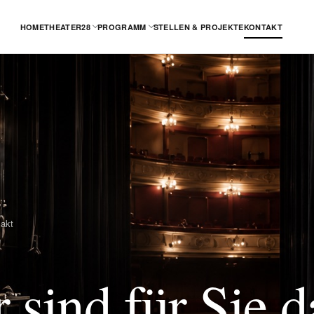
HOME
THEATER28
PROGRAMM
STELLEN & PROJEKTE
KONTAKT
akt
 sind für Sie d