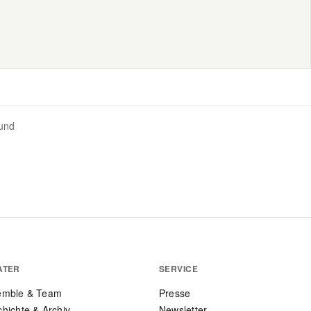
und
ATER
SERVICE
emble & Team
Presse
hichte & Archiv
Newsletter