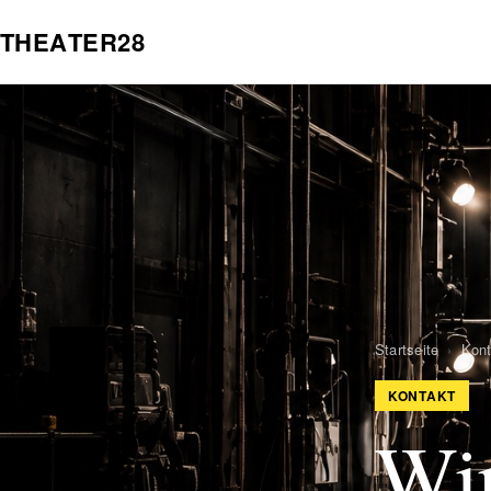
T
H
E
A
T
E
R
2
8
Startseite
›
Kont
KONTAKT
Wir