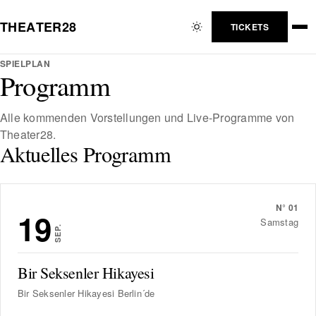
T
H
E
A
T
E
R
2
8
TICKETS
SPIELPLAN
Programm
Alle kommenden Vorstellungen und Live-Programme von
Theater28.
Aktuelles Programm
N°
01
19
Samstag
SEP.
Bir Seksenler Hikayesi
Bir Seksenler Hikayesi Berlin´de