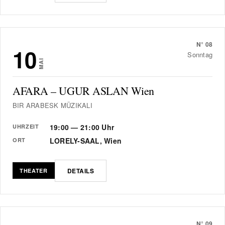
N°
08
10
Sonntag
MAI
AFARA – UGUR ASLAN Wien
BIR ARABESK MÜZIKALI
19:00 — 21:00 Uhr
UHRZEIT
LORELY-SAAL, Wien
ORT
DETAILS
THEATER
N°
09