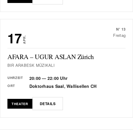
N°
13
17
Freitag
APR.
AFARA – UGUR ASLAN Zürich
BIR ARABESK MÜZIKALI
20:00 — 22:00 Uhr
UHRZEIT
Doktorhaus Saal, Wallisellen CH
ORT
DETAILS
THEATER