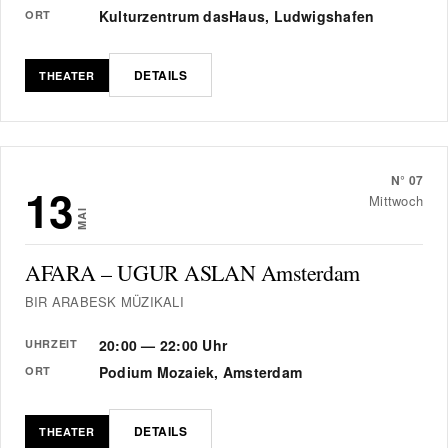
Kulturzentrum dasHaus, Ludwigshafen
ORT
DETAILS
THEATER
N°
07
13
Mittwoch
MAI
AFARA – UGUR ASLAN Amsterdam
BIR ARABESK MÜZIKALI
20:00 — 22:00 Uhr
UHRZEIT
Podium Mozaiek, Amsterdam
ORT
DETAILS
THEATER