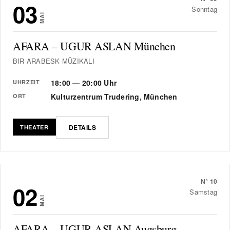
03
Sonntag
MAI
AFARA – UGUR ASLAN München
BIR ARABESK MÜZIKALI
18:00 — 20:00 Uhr
UHRZEIT
Kulturzentrum Trudering, München
ORT
DETAILS
THEATER
N°
10
02
Samstag
MAI
AFARA – UGUR ASLAN Augsburg