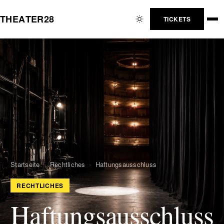
T
H
E
A
T
E
R
2
8
TICKETS
Startseite
›
Rechtliches
›
Haftungsausschluss
RECHTLICHES
Haftungsausschluss