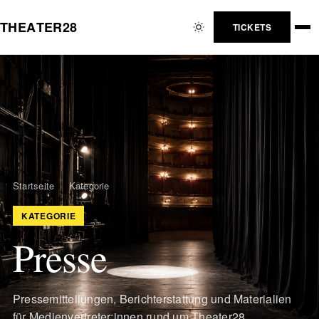
T
H
E
A
T
E
R
2
8
TICKETS
Startseite
›
Kategorie
KATEGORIE
Presse
Pressemitteilungen, Berichterstattung und Materialien
für Medienvertreter:innen rund um Theater28.