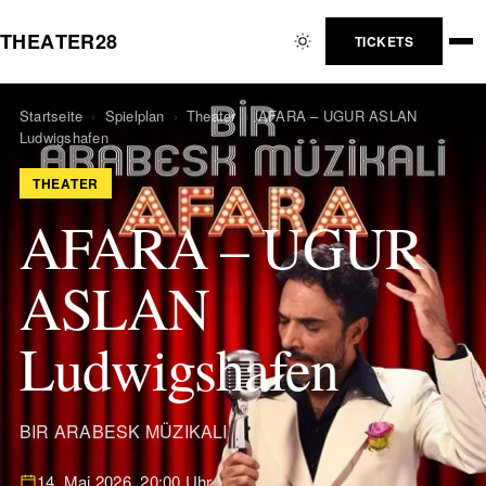
T
H
E
A
T
E
R
2
8
TICKETS
Startseite
›
Spielplan
›
Theater
›
AFARA – UGUR ASLAN
Ludwigshafen
THEATER
AFARA – UGUR
ASLAN
Ludwigshafen
BIR ARABESK MÜZIKALI
14. Mai 2026, 20:00 Uhr