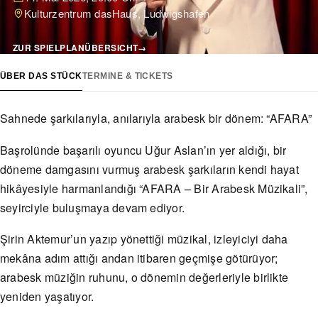
Kulturzentrum dasHaus, Ludwigshafen
ZUR SPIELPLANÜBERSICHT
→
ÜBER DAS STÜCK
TERMINE & TICKETS
Sahnede şarkılarıyla, anılarıyla arabesk bir dönem: “AFARA”
Başrolünde başarılı oyuncu Uğur Aslan’ın yer aldığı, bir
döneme damgasını vurmuş arabesk şarkıların kendi hayat
hikâyesiyle harmanlandığı “AFARA – Bir Arabesk Müzikali”,
seyirciyle buluşmaya devam ediyor.
Şirin Aktemur’un yazıp yönettiği müzikal, izleyiciyi daha
mekâna adım attığı andan itibaren geçmişe götürüyor;
arabesk müziğin ruhunu, o dönemin değerleriyle birlikte
yeniden yaşatıyor.