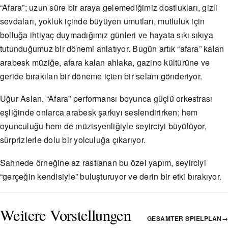
“Afara”; uzun süre bir araya gelemediğimiz dostlukları, gizli
sevdaları, yokluk içinde büyüyen umutları, mutluluk için
bolluğa ihtiyaç duymadığımız günleri ve hayata sıkı sıkıya
tutunduğumuz bir dönemi anlatıyor. Bugün artık “afara” kalan
arabesk müziğe, afara kalan ahlaka, gazino kültürüne ve
geride bırakılan bir döneme içten bir selam gönderiyor.
Uğur Aslan, “Afara” performansı boyunca güçlü orkestrası
eşliğinde onlarca arabesk şarkıyı seslendirirken; hem
oyunculuğu hem de müzisyenliğiyle seyirciyi büyülüyor,
sürprizlerle dolu bir yolculuğa çıkarıyor.
Sahnede örneğine az rastlanan bu özel yapım, seyirciyi
“gerçeğin kendisiyle” buluşturuyor ve derin bir etki bırakıyor.
Weitere Vorstellungen
GESAMTER SPIELPLAN
→