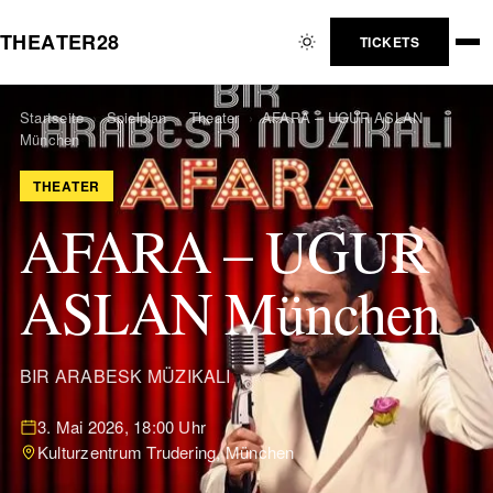
T
H
E
A
T
E
R
2
8
TICKETS
Startseite
›
Spielplan
›
Theater
›
AFARA – UGUR ASLAN
München
THEATER
AFARA – UGUR
ASLAN München
BIR ARABESK MÜZIKALI
3. Mai 2026, 18:00 Uhr
Kulturzentrum Trudering, München