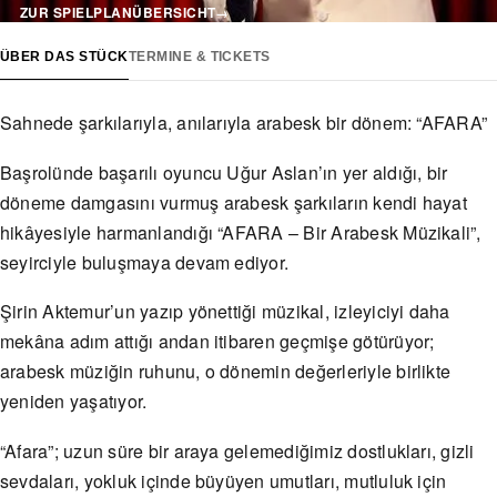
ZUR SPIELPLANÜBERSICHT
→
ÜBER DAS STÜCK
TERMINE & TICKETS
Sahnede şarkılarıyla, anılarıyla arabesk bir dönem: “AFARA”
Başrolünde başarılı oyuncu Uğur Aslan’ın yer aldığı, bir
döneme damgasını vurmuş arabesk şarkıların kendi hayat
hikâyesiyle harmanlandığı “AFARA – Bir Arabesk Müzikali”,
seyirciyle buluşmaya devam ediyor.
Şirin Aktemur’un yazıp yönettiği müzikal, izleyiciyi daha
mekâna adım attığı andan itibaren geçmişe götürüyor;
arabesk müziğin ruhunu, o dönemin değerleriyle birlikte
yeniden yaşatıyor.
“Afara”; uzun süre bir araya gelemediğimiz dostlukları, gizli
sevdaları, yokluk içinde büyüyen umutları, mutluluk için