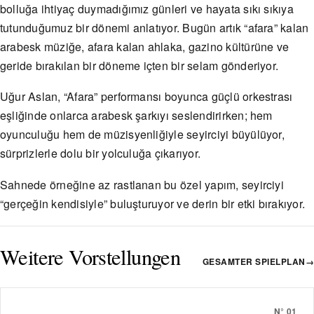
bolluğa ihtiyaç duymadığımız günleri ve hayata sıkı sıkıya
tutunduğumuz bir dönemi anlatıyor. Bugün artık “afara” kalan
arabesk müziğe, afara kalan ahlaka, gazino kültürüne ve
geride bırakılan bir döneme içten bir selam gönderiyor.
Uğur Aslan, “Afara” performansı boyunca güçlü orkestrası
eşliğinde onlarca arabesk şarkıyı seslendirirken; hem
oyunculuğu hem de müzisyenliğiyle seyirciyi büyülüyor,
sürprizlerle dolu bir yolculuğa çıkarıyor.
Sahnede örneğine az rastlanan bu özel yapım, seyirciyi
“gerçeğin kendisiyle” buluşturuyor ve derin bir etki bırakıyor.
Weitere Vorstellungen
GESAMTER SPIELPLAN
→
N°
01