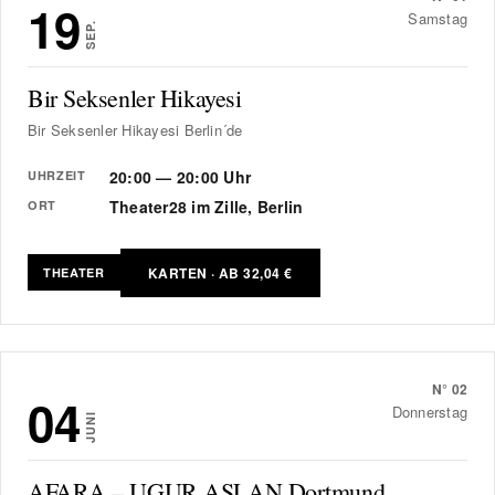
19
Samstag
SEP.
Bir Seksenler Hikayesi
Bir Seksenler Hikayesi Berlin´de
20:00 — 20:00 Uhr
UHRZEIT
Theater28 im Zille, Berlin
ORT
KARTEN · AB 32,04 €
THEATER
N°
02
04
Donnerstag
JUNI
AFARA – UGUR ASLAN Dortmund