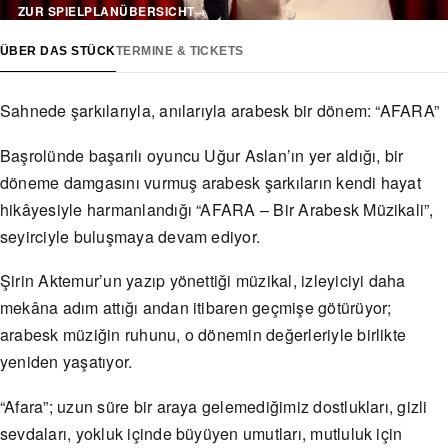
ZUR SPIELPLANÜBERSICHT
→
ÜBER DAS STÜCK
TERMINE & TICKETS
Sahnede şarkılarıyla, anılarıyla arabesk bir dönem: “AFARA”
Başrolünde başarılı oyuncu Uğur Aslan’ın yer aldığı, bir
döneme damgasını vurmuş arabesk şarkıların kendi hayat
hikâyesiyle harmanlandığı “AFARA – Bir Arabesk Müzikali”,
seyirciyle buluşmaya devam ediyor.
Şirin Aktemur’un yazıp yönettiği müzikal, izleyiciyi daha
mekâna adım attığı andan itibaren geçmişe götürüyor;
arabesk müziğin ruhunu, o dönemin değerleriyle birlikte
yeniden yaşatıyor.
“Afara”; uzun süre bir araya gelemediğimiz dostlukları, gizli
sevdaları, yokluk içinde büyüyen umutları, mutluluk için