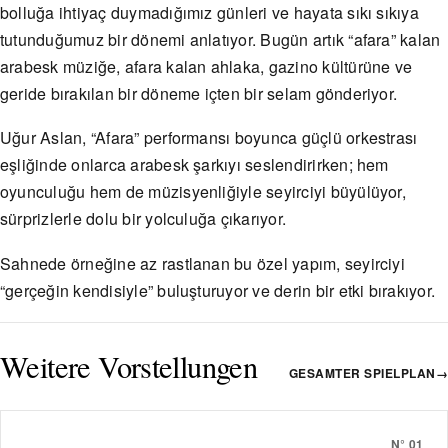
bolluğa ihtiyaç duymadığımız günleri ve hayata sıkı sıkıya
tutunduğumuz bir dönemi anlatıyor. Bugün artık “afara” kalan
arabesk müziğe, afara kalan ahlaka, gazino kültürüne ve
geride bırakılan bir döneme içten bir selam gönderiyor.
Uğur Aslan, “Afara” performansı boyunca güçlü orkestrası
eşliğinde onlarca arabesk şarkıyı seslendirirken; hem
oyunculuğu hem de müzisyenliğiyle seyirciyi büyülüyor,
sürprizlerle dolu bir yolculuğa çıkarıyor.
Sahnede örneğine az rastlanan bu özel yapım, seyirciyi
“gerçeğin kendisiyle” buluşturuyor ve derin bir etki bırakıyor.
Weitere Vorstellungen
GESAMTER SPIELPLAN
→
N°
01