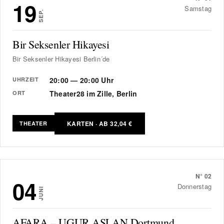
19
Samstag
SEP.
Bir Seksenler Hikayesi
Bir Seksenler Hikayesi Berlin´de
20:00 — 20:00 Uhr
UHRZEIT
Theater28 im Zille, Berlin
ORT
KARTEN · AB 32,04 €
THEATER
N°
02
04
Donnerstag
JUNI
AFARA – UGUR ASLAN Dortmund