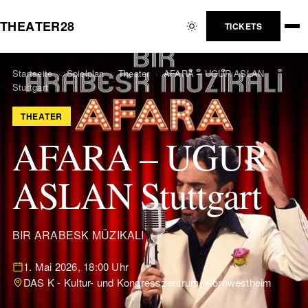
T
H
E
A
T
E
R
2
8
TICKETS
Startseite
›
Spielplan
›
Theater
›
AFARA – UGUR ASLAN
Stuttgart
THEATER
AFARA – UGUR
ASLAN Stuttgart
BIR ARABESK MÜZIKALI
1. Mai 2026, 18:00 Uhr
DAS K - Kultur- und Kongresszentrum, Kornwestheim