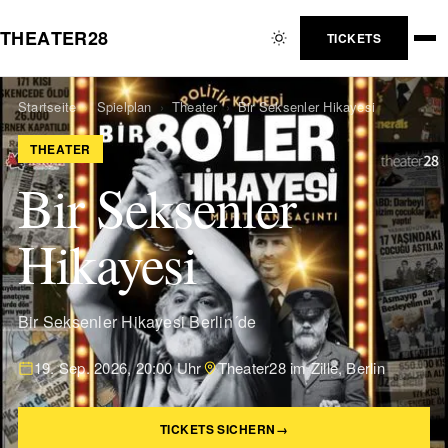
T
H
E
A
T
E
R
2
8
TICKETS
Startseite
›
Spielplan
›
Theater
›
Bir Seksenler Hikayesi
THEATER
Bir Seksenler
Hikayesi
Bir Seksenler Hikayesi Berlin´de
19. Sep. 2026, 20:00 Uhr
Theater28 im Zille, Berlin
TICKETS SICHERN
→