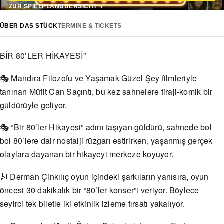
ZUR SPIELPLANÜBERSICHT
→
ÜBER DAS STÜCK
TERMINE & TICKETS
BİR 80’LER HİKAYESİ”
🎭 Mandıra Filozofu ve Yaşamak Güzel Şey filmleriyle
tanınan Müfit Can Saçıntı, bu kez sahnelere tiraji-komik bir
güldürüyle geliyor.
🎭 “Bir 80’ler Hikayesi” adını taşıyan güldürü, sahnede bol
bol 80’lere dair nostalji rüzgarı estirirken, yaşanmış gerçek
olaylara dayanan bir hikayeyi merkeze koyuyor.
🎻 Derman Çinkılıç oyun içindeki şarkıların yanısıra, oyun
öncesi 30 dakikalık bir “80’ler konser”i veriyor. Böylece
seyirci tek biletle iki etkinlik izleme fırsatı yakalıyor.