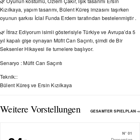
🌿 Oyunun kostümü, Özlem Çakır, Işık tasarımı Ersin
Kızılkaya, yapım tasarımı, Bülent Küreş imzasını taşırken
oyunun şarkısı İclal Funda Erdem tarafından bestelenmiştir .
🌿 İtiraz Ediyorum isimli gösterisiyle Türkiye ve Avrupa’da 5
yıl kapalı gişe oynayan Müfit Can Saçıntı, şimdi de Bir
Seksenler Hikayesi ile turnelere başlıyor.
Senaryo : Müfit Can Saçıntı
Teknik::
Bülent Küreş ve Ersin Kızılkaya
Weitere Vorstellungen
GESAMTER SPIELPLAN
→
N°
01
Donnerstag