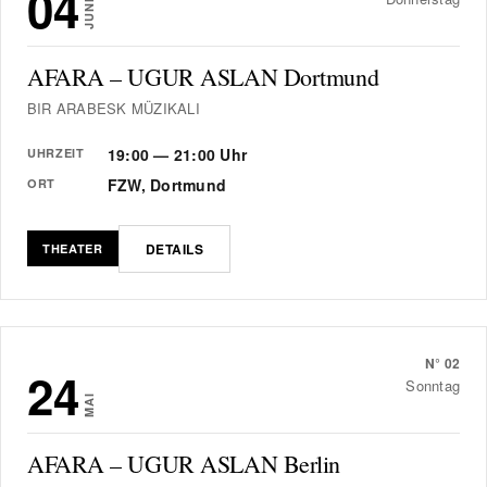
04
JUNI
AFARA – UGUR ASLAN Dortmund
BIR ARABESK MÜZIKALI
19:00 — 21:00 Uhr
UHRZEIT
FZW, Dortmund
ORT
DETAILS
THEATER
N°
02
24
Sonntag
MAI
AFARA – UGUR ASLAN Berlin