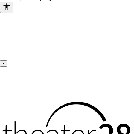
Barrierefreiheits-
Werkzeuge
×