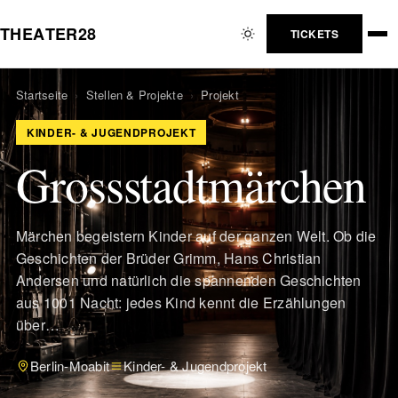
T
H
E
A
T
E
R
2
8
TICKETS
Startseite
›
Stellen & Projekte
›
Projekt
KINDER- & JUGENDPROJEKT
Grossstadtmärchen
Märchen begeistern Kinder auf der ganzen Welt. Ob die
Geschichten der Brüder Grimm, Hans Christian
Andersen und natürlich die spannenden Geschichten
aus 1001 Nacht: jedes Kind kennt die Erzählungen
über…
Berlin-Moabit
Kinder- & Jugendprojekt