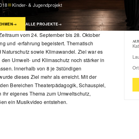
018
Kinder- & Jugendprojekt
EHMEN
→
ALLE PROJEKTE
→
 Zeitraum vom 24. September bis 28. Oktober
AUF
ung und -erfahrung begeistert. Thematisch
Kat
d Naturschutz sowie Klimawandel. Ziel war es
Lau
 den Umwelt- und Klimaschutz noch stärker in
Ort
ssen. Innerhalb von 8 je 3stündigen
de dieses Ziel mehr als erreicht. Mit der
s den Bereichen Theaterpädagogik, Schauspiel,
en ihr eigenes Thema zum Umweltschutz,
eßen ein Musikvideo entstehen.