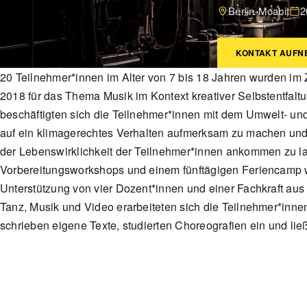
Berlin-Moabit
2
KONTAKT AUFN
20 Teilnehmer*innen im Alter von 7 bis 18 Jahren wurden im
2018 für das Thema Musik im Kontext kreativer Selbstentfalt
beschäftigten sich die Teilnehmer*innen mit dem Umwelt- un
auf ein klimagerechtes Verhalten aufmerksam zu machen und
der Lebenswirklichkeit der Teilnehmer*innen ankommen zu la
Vorbereitungsworkshops und einem fünftägigen Feriencamp wur
Unterstützung von vier Dozent*innen und einer Fachkraft au
Tanz, Musik und Video erarbeiteten sich die Teilnehmer*inn
schrieben eigene Texte, studierten Choreografien ein und li