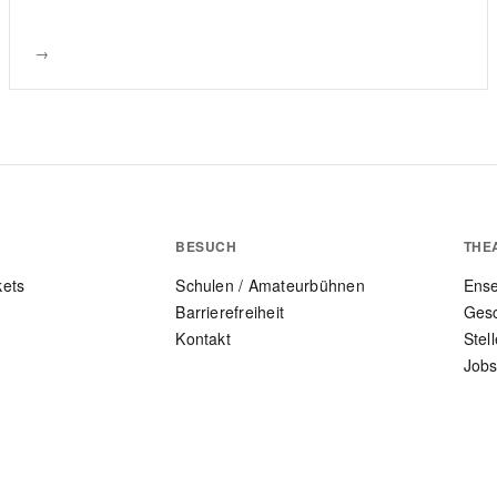
→
BESUCH
THE
kets
Schulen / Amateurbühnen
Ens
Barrierefreiheit
Gesc
Kontakt
Stel
Jobs