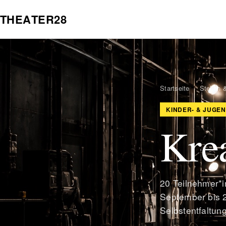
T
H
E
A
T
E
R
2
8
Startseite
›
Stellen 
KINDER- & JUGE
Krea
20 Teilnehmer*i
September bis 2
Selbstentfaltun