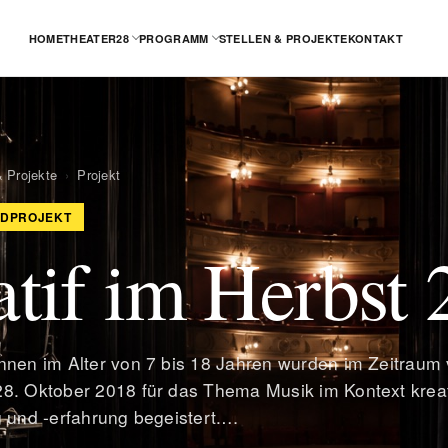
HOME
THEATER28
PROGRAMM
STELLEN & PROJEKTE
KONTAKT
& Projekte
›
Projekt
NDPROJEKT
tif im Herbst
nnen im Alter von 7 bis 18 Jahren wurden im Zeitraum
8. Oktober 2018 für das Thema Musik im Kontext kreat
g und -erfahrung begeistert.…