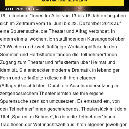
KONTAKT AUFNEHMEN
→
ALLE PROJEKTE
→
16 Teilnehmer*innen im Alter von 13 bis 16 Jahren begaben
sich im Zeitraum vom 15. Juni bis 22. Dezember 2018 auf
eine Spurensuche, die Theater und Alltag verbindet. In
einem einmal wöchentlich stattfindenden Kursangebot über
23 Wochen und zwei fünftägige Workshopblöcke in den
Sommer- und Herbstferien fanden die Teilnehmer*innen
Zugang zum Theater und reflektierten über Heimat und
Identität. Sie entdeckten moderne Dramatik in lebendiger
Form und verknüpften diese mit ihren eigenen
(Alltags-)Geschichten. Durch die Auseinandersetzung mit
zeitgenössischem Theater lernten sie ihre eigene
Spurensuche szenisch umzusetzen. Es entstand ein, von
den Teilnehmer*innen geschriebenes, Theaterstück mit dem
Titel „Spuren im Schnee“, in dem die Teilnehmer*innen
Traditionen der Weihnachtszeit aus ihren eigenen jeweiligen