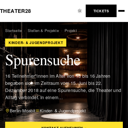
T
H
E
A
T
E
R
2
8
TICKETS
Startseite
›
Stellen & Projekte
›
Projekt
KINDER- & JUGENDPROJEKT
Spurensuche
16 Teilnehmer*innen im Alter von 13 bis 16 Jahren
begaben sich im Zeitraum vom 15. Juni bis 22.
Dezember 2018 auf eine Spurensuche, die Theater und
Alltag verbindet. In einem…
Berlin-Moabit
Kinder- & Jugendprojekt