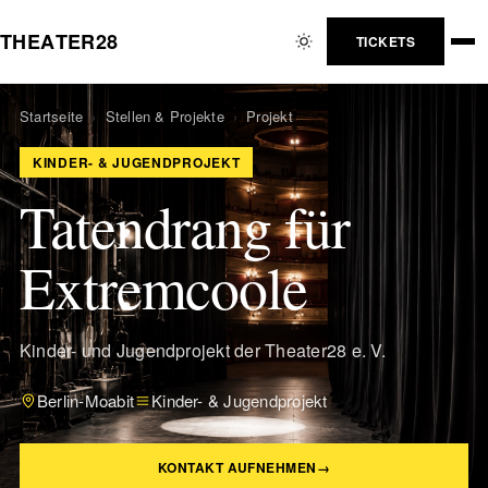
T
H
E
A
T
E
R
2
8
TICKETS
Startseite
›
Stellen & Projekte
›
Projekt
KINDER- & JUGENDPROJEKT
Tatendrang für
Extremcoole
Kinder- und Jugendprojekt der Theater28 e. V.
Berlin-Moabit
Kinder- & Jugendprojekt
KONTAKT AUFNEHMEN
→