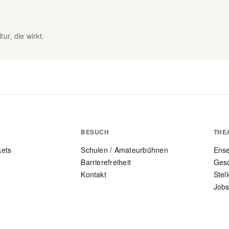
ur, die wirkt.
BESUCH
THE
kets
Schulen / Amateurbühnen
Ens
Barrierefreiheit
Gesc
Kontakt
Stel
Jobs