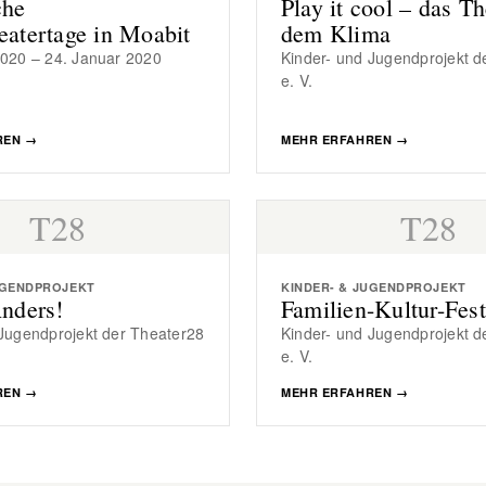
che
Play it cool – das Th
eatertage in Moabit
dem Klima
2020 – 24. Januar 2020
Kinder- und Jugendprojekt d
e. V.
REN
→
MEHR ERFAHREN
→
T28
T28
UGENDPROJEKT
KINDER- & JUGENDPROJEKT
Anders!
Familien-Kultur-Fest
 Jugendprojekt der Theater28
Kinder- und Jugendprojekt d
e. V.
REN
→
MEHR ERFAHREN
→