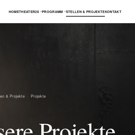
HOME
THEATER28
PROGRAMM
STELLEN & PROJEKTE
KONTAKT
len & Projekte
›
Projekte
ere Projekte