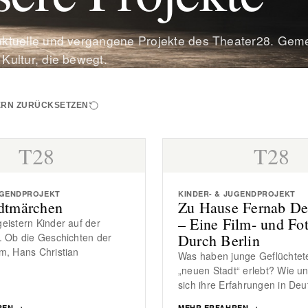
 aktuelle und vergangene Projekte des Theater28. Ge
 Kultur, die bewegt.
TERN ZURÜCKSETZEN
T28
T28
UGENDPROJEKT
KINDER- & JUGENDPROJEKT
dtmärchen
Zu Hause Fernab De
– Eine Film- und Fot
eistern Kinder auf der
. Ob die Geschichten der
Durch Berlin
m, Hans Christian
Was haben junge Geflüchtete
„neuen Stadt“ erlebt? Wie u
sich ihre Erfahrungen in De
REN
→
MEHR ERFAHREN
→