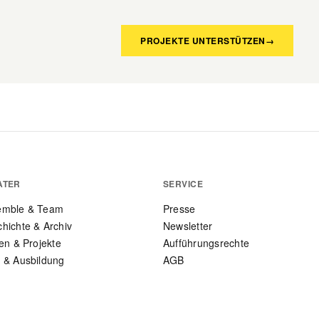
PROJEKTE UNTERSTÜTZEN
→
ATER
SERVICE
emble & Team
Presse
hichte & Archiv
Newsletter
len & Projekte
Aufführungsrechte
 & Ausbildung
AGB