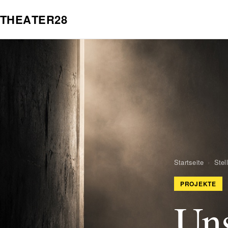
T
H
E
A
T
E
R
2
8
Startseite
›
Stel
PROJEKTE
Uns