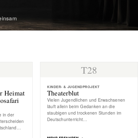
meinsam
T28
KINDER- & JUGENDPROJEKT
r Heimat
Theaterblut
osafari
Vielen Jugendlichen und Erwachsenen
läuft allein beim Gedanken an die
staubigen und trockenen Stunden im
 in der
Deutschunterricht…
nterscheiden
utschland…
MEHR ERFAHREN
→