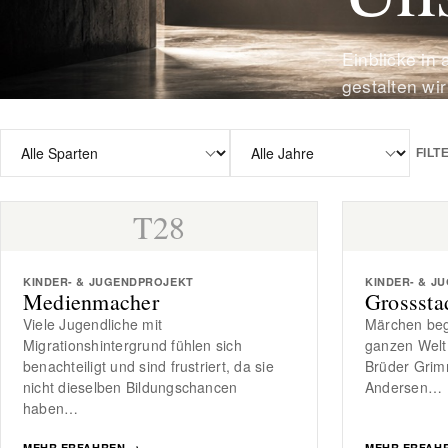
Einblicke in
gestalten wir
FIL
T28
KINDER- & JUGENDPROJEKT
KINDER- & J
Medienmacher
Grosssta
Viele Jugendliche mit
Märchen beg
Migrationshintergrund fühlen sich
ganzen Welt
benachteiligt und sind frustriert, da sie
Brüder Grim
nicht dieselben Bildungschancen
Andersen…
haben…
MEHR ERFAHREN
→
MEHR ERFAH